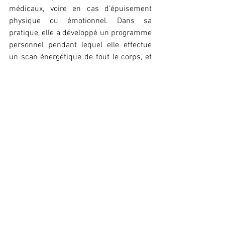
médicaux, voire en cas d’épuisement 
physique ou émotionnel. 
Dans sa 
pratique, elle a développé un programme 
personnel pendant lequel elle effectue 
un scan énergétique de tout le corps, et 
écoute les vibrations qu’elle reçoit. 
Attention, il ne s’agit nullement de 
donner un diagnostic ou de prescrire des 
médicaments. Il s’agit de prendre ce qui 
est, puis de transmettre l’énergie 
redynamisée aux client.e.s. tout en les 
rendant conscients de leur force 
personnelle. « Dans nos vies modernes, 
nous sommes souvent éloignés de notre 
essence profonde et déconnectés de la 
nature, alors que l’humanité en fait 
pleinement partie. Nous pouvons choisir 
d’être intègre en remplaçant la peur par 