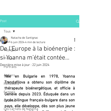
Post
Tous
Natacha de Santignac
Tous
6 juin 2024
4 min de lecture
De l'Europe à la bioénergie :
Voyages
si Yoanna m’était contée…
Presse
Dernière mise à jour :
22 juin 2024
Portraits
Ateliers
Née en Bulgarie en 1978, Yoanna 
Trendafilova a obtenu son diplôme de 
Réflexions
thérapeute bioénergétique, et officie à 
Fictions
Genève depuis 2023. Éduquée dans un 
lycée bilingue français-bulgare dans son 
Cinéma
pays, elle développe, dès son plus jeune 
Les carnets de Natacha