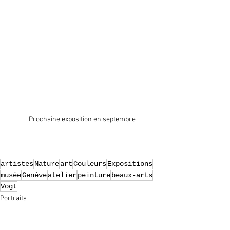
Prochaine exposition en septembre
artistes
Nature
art
Couleurs
Expositions
musée
Genève
atelier
peinture
beaux-arts
Vogt
Portraits