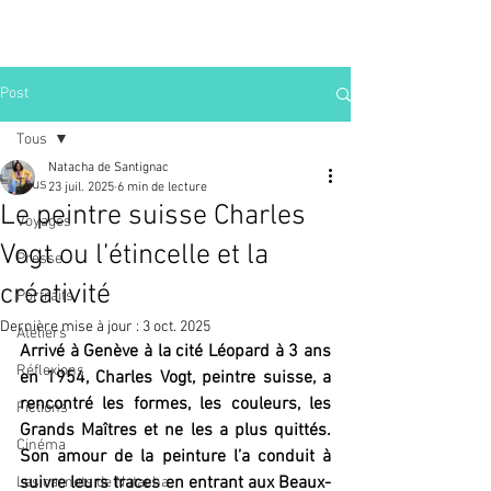
Post
Tous
Natacha de Santignac
Tous
23 juil. 2025
6 min de lecture
Le peintre suisse Charles
Voyages
Vogt ou l’étincelle et la
Presse
créativité
Portraits
Dernière mise à jour :
3 oct. 2025
Ateliers
Arrivé à Genève à la cité Léopard à 3 ans 
Réflexions
en 1954, Charles Vogt, peintre suisse, a 
rencontré les formes, les couleurs, les 
Fictions
Grands Maîtres et ne les a plus quittés. 
Cinéma
Son amour de la peinture l’a conduit à 
suivre leurs traces en entrant aux Beaux-
Les carnets de Natacha