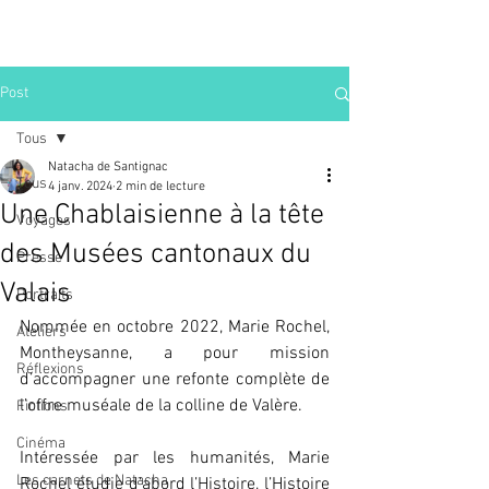
Post
Tous
Natacha de Santignac
Tous
4 janv. 2024
2 min de lecture
Une Chablaisienne à la tête
Voyages
des Musées cantonaux du
Presse
Valais
Portraits
Nommée en octobre 2022, Marie Rochel, 
Ateliers
Montheysanne, a pour mission 
Réflexions
d’accompagner une refonte complète de 
l’offre muséale de la colline de Valère.
Fictions
Cinéma
Intéressée par les humanités, Marie 
Les carnets de Natacha
Rochel étudie d’abord l’Histoire, l’Histoire 