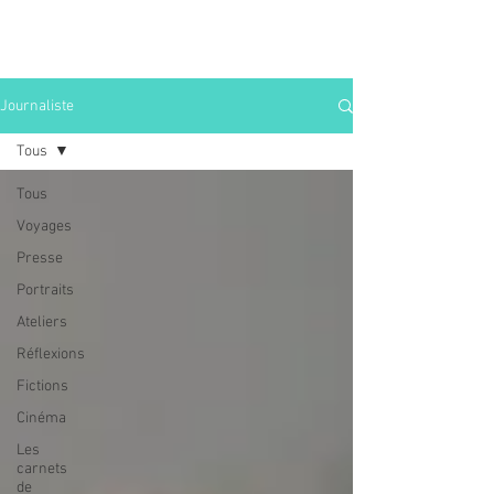
Journaliste
Tous
Tous
Voyages
Presse
Portraits
Ateliers
Réflexions
Fictions
Cinéma
Les
carnets
de