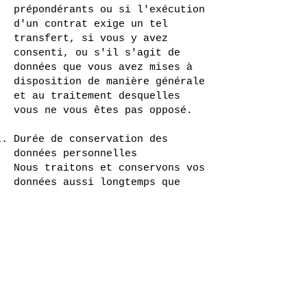
prépondérants ou si l'exécution
d'un contrat exige un tel
transfert, si vous y avez
consenti, ou s'il s'agit de
données que vous avez mises à
disposition de manière générale
et au traitement desquelles
vous ne vous êtes pas opposé.
Durée de conservation des
données personnelles
Nous traitons et conservons vos
données aussi longtemps que
cela est nécessaire à
l'exécution de nos obligations
contractuelles et légales ou
aux buts poursuivis par le
traitement, c'est-à-dire, par
exemple, pendant toute la durée
de la relation commerciale (de
la conclusion à la résiliation