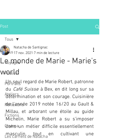
Post
Tous
Natacha de Santignac
Tous
17 nov. 2021
7 min de lecture
Le monde de Marie - Marie's
Voyages
world
Presse
Un seul regard de Marie Robert, patronne 
Portraits
du 
Café Suisse
 à Bex, en dit long sur sa 
Ateliers
détermination et son courage. Cuisinière 
de l’année 2019 notée 16/20 au Gault & 
Réflexions
Millau, et arborant une étoile au guide 
Fictions
Michelin, Marie Robert a su s’imposer 
Cinéma
dans un métier difficile essentiellement 
masculin, tout en cultivant une 
Les carnets de Natacha