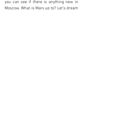
you can see if there is anything new in 
Moscow. What is Mary up to? Let's dream 
of cabbage fritters with caviar, 
watermelon sprinkled with chocolate 
and flambéed with vodka... Are these 
ideas sailing too far east? You'll find out 
when you visit the Café Suisse website 
or... on the spot!
What about Bex?
It was love at first sight when we met the 
old village pub. In this atypical, intimate 
place, which also evokes a slightly 
cabaret atmosphere, with its double 
staircase and stuccoes walls six meters 
high, one expects to see Marlene Dietrich 
or Liza Minnelli. Marie Robert has 
succeeded in making its atmosphere her 
own and has created sets that follow the 