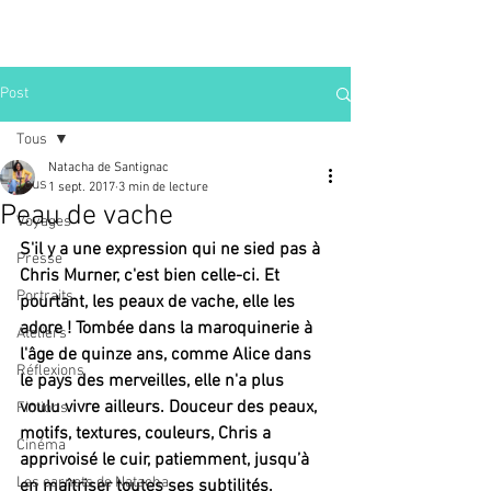
Post
Tous
Natacha de Santignac
Tous
1 sept. 2017
3 min de lecture
Peau de vache
Voyages
S'il y a une expression qui ne sied pas à 
Presse
Chris Murner, c'est bien celle-ci. Et 
Portraits
pourtant, les peaux de vache, elle les 
adore ! Tombée dans la maroquinerie à 
Ateliers
l'âge de quinze ans, comme Alice dans 
Réflexions
le pays des merveilles, elle n'a plus 
voulu vivre ailleurs. Douceur des peaux, 
Fictions
motifs, textures, couleurs, Chris a 
Cinéma
apprivoisé le cuir, patiemment, jusqu’à 
Les carnets de Natacha
en maîtriser toutes ses subtilités. 