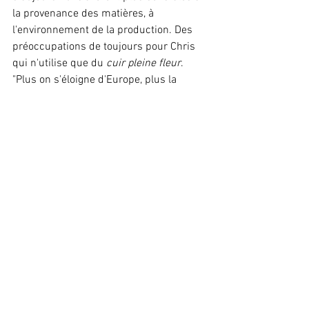
la provenance des matières, à 
l'environnement de la production. Des 
préoccupations de toujours pour Chris 
qui n'utilise que du 
cuir pleine fleur
. 
"Plus on s'éloigne d'Europe, plus la 
qualité de la matière, de même que 
celles des conditions de travail, se 
dégrade. Faire travailler un artisan n'est 
pas anodin, cela lui permet de continuer 
son activité, de former la relève et de 
cultiver sa créativité". 
*Certificat fédéral de capacité
www.chrismurner.ch
Article publié dans le magazine 