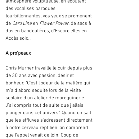
atmosphère voluptueuse, en écoutant 
des vocalises baroques 
tourbillonnantes, vos yeux se promènent 
de
 Caro'Line
 en 
Flower Power
, de sacs à 
dos en bandoulières, d'Escarc'elles en 
Accès'soir... 
A pro’peaux
Chris Murner travaille le cuir depuis plus 
de 30 ans avec passion, désir et 
bonheur. "C'est l'odeur de la matière qui 
m'a d'abord séduite lors de la visite 
scolaire d'un atelier de maroquinerie. 
J'ai compris tout de suite que j'allais 
plonger dans cet univers". Quand on sait 
que les effluves s'adressent directement 
à notre cerveau reptilien, on comprend 
que l'appel venait de loin. Coup de 