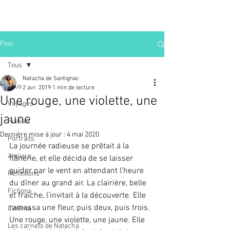
Post
Tous
Natacha de Santignac
Tous
2 avr. 2019
1 min de lecture
Une rouge, une violette, une
Voyages
jaune
Presse
Dernière mise à jour :
4 mai 2020
Portraits
La journée radieuse se prêtait à la 
Ateliers
flânerie, et elle décida de se laisser 
guider par le vent en attendant l’heure 
Réflexions
du dîner au grand air. La clairière, belle 
Fictions
et fraîche, l’invitait à la découverte. Elle 
ramassa une fleur, puis deux, puis trois. 
Cinéma
Une rouge, une violette, une jaune. Elle 
Les carnets de Natacha