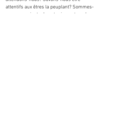
attentifs aux êtres la peuplant? Sommes-
nous conscients de notre impact sur la 
vie des autres? Qui voulons-nous être? 
Qui sommes-nous?
Cannes a boudé, une nouvelle fois, un 
metteur en scène hors-pair, ne vous fiez 
pas à son verdict : allez voir 
Julieta
! 
Portraits
Cinéma
Voir tout
Posts récents