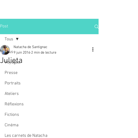
Post
Tous
Natacha de Santignac
Tous
9 juin 2016
2 min de lecture
Julieta
Voyages
Presse
Portraits
Ateliers
Réflexions
Fictions
Cinéma
Les carnets de Natacha